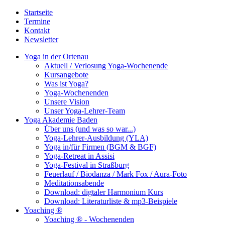
Startseite
Termine
Kontakt
Newsletter
Yoga in der Ortenau
Aktuell / Verlosung Yoga-Wochenende
Kursangebote
Was ist Yoga?
Yoga-Wochenenden
Unsere Vision
Unser Yoga-Lehrer-Team
Yoga Akademie Baden
Über uns (und was so war...)
Yoga-Lehrer-Ausbildung (YLA)
Yoga in/für Firmen (BGM & BGF)
Yoga-Retreat in Assisi
Yoga-Festival in Straßburg
Feuerlauf / Biodanza / Mark Fox / Aura-Foto
Meditationsabende
Download: digtaler Harmonium Kurs
Download: Literaturliste & mp3-Beispiele
Yoaching ®
Yoaching ® - Wochenenden