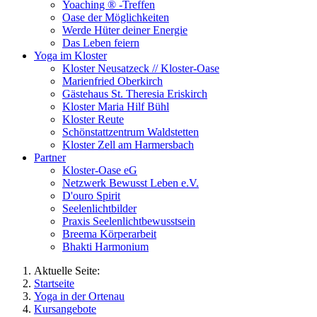
Yoaching ® -Treffen
Oase der Möglichkeiten
Werde Hüter deiner Energie
Das Leben feiern
Yoga im Kloster
Kloster Neusatzeck // Kloster-Oase
Marienfried Oberkirch
Gästehaus St. Theresia Eriskirch
Kloster Maria Hilf Bühl
Kloster Reute
Schönstattzentrum Waldstetten
Kloster Zell am Harmersbach
Partner
Kloster-Oase eG
Netzwerk Bewusst Leben e.V.
D'ouro Spirit
Seelenlichtbilder
Praxis Seelenlichtbewusstsein
Breema Körperarbeit
Bhakti Harmonium
Aktuelle Seite:
Startseite
Yoga in der Ortenau
Kursangebote