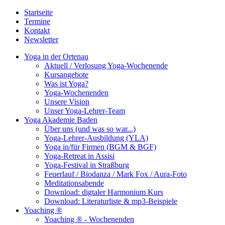
Startseite
Termine
Kontakt
Newsletter
Yoga in der Ortenau
Aktuell / Verlosung Yoga-Wochenende
Kursangebote
Was ist Yoga?
Yoga-Wochenenden
Unsere Vision
Unser Yoga-Lehrer-Team
Yoga Akademie Baden
Über uns (und was so war...)
Yoga-Lehrer-Ausbildung (YLA)
Yoga in/für Firmen (BGM & BGF)
Yoga-Retreat in Assisi
Yoga-Festival in Straßburg
Feuerlauf / Biodanza / Mark Fox / Aura-Foto
Meditationsabende
Download: digtaler Harmonium Kurs
Download: Literaturliste & mp3-Beispiele
Yoaching ®
Yoaching ® - Wochenenden