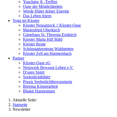
Yoaching ® -Treffen
Oase der Möglichkeiten
Werde Hüter deiner Energie
Das Leben feiern
Yoga im Kloster
Kloster Neusatzeck // Kloster-Oase
Marienfried Oberkirch
Gästehaus St. Theresia Eriskirch
Kloster Maria Hilf Bühl
Kloster Reute
Schönstattzentrum Waldstetten
Kloster Zell am Harmersbach
Partner
Kloster-Oase eG
Netzwerk Bewusst Leben e.V.
D'ouro Spirit
Seelenlichtbilder
Praxis Seelenlichtbewusstsein
Breema Körperarbeit
Bhakti Harmonium
Aktuelle Seite:
Startseite
Newsletter