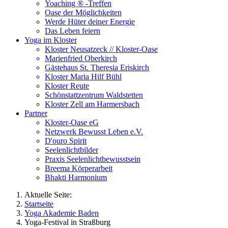
Yoaching ® -Treffen
Oase der Möglichkeiten
Werde Hüter deiner Energie
Das Leben feiern
Yoga im Kloster
Kloster Neusatzeck // Kloster-Oase
Marienfried Oberkirch
Gästehaus St. Theresia Eriskirch
Kloster Maria Hilf Bühl
Kloster Reute
Schönstattzentrum Waldstetten
Kloster Zell am Harmersbach
Partner
Kloster-Oase eG
Netzwerk Bewusst Leben e.V.
D'ouro Spirit
Seelenlichtbilder
Praxis Seelenlichtbewusstsein
Breema Körperarbeit
Bhakti Harmonium
Aktuelle Seite:
Startseite
Yoga Akademie Baden
Yoga-Festival in Straßburg