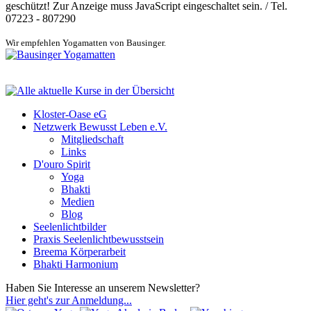
geschützt! Zur Anzeige muss JavaScript eingeschaltet sein.
/ Tel.
07223 - 807290
Wir empfehlen Yogamatten von Bausinger.
Kloster-Oase eG
Netzwerk Bewusst Leben e.V.
Mitgliedschaft
Links
D'ouro Spirit
Yoga
Bhakti
Medien
Blog
Seelenlichtbilder
Praxis Seelenlichtbewusstsein
Breema Körperarbeit
Bhakti Harmonium
Haben Sie Interesse an unserem Newsletter?
Hier geht's zur Anmeldung...