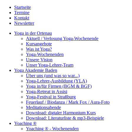
Startseite
Termine
Kontakt
Newsletter
Yoga in der Ortenau
Aktuell / Verlosung Yoga-Wochenende
Kursangebote
Was ist Yoga?
Yoga-Wochenenden
Unsere Vision
Unser Yoga-Lehrer-Team
Yoga Akademie Baden
Über uns (und was so war...)
Yoga-Lehrer-Ausbildung (YLA)
Yoga in/für Firmen (BGM & BGF)
Yoga-Retreat in Assisi
Yoga-Festival in Straßburg
Feuerlauf / Biodanza / Mark Fox / Aura-Foto
Meditationsabende
Download: digtaler Harmonium Kurs
Download: Literaturliste & mp3-Beispiele
Yoaching ®
Yoaching ® - Wochenenden