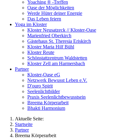
Yoaching ® -Treffen
Oase der Möglichkeiten
Werde Hüter deiner Energie
Das Leben feiern
Yoga im Kloster
Kloster Neusatzeck // Kloster-Oase
Marienfried Oberkirch
Gästehaus St. Theresia Eriskirch
Kloster Maria Hilf Bühl
Kloster Reute
Schönstattzentrum Waldstetten
Kloster Zell am Harmersbach
Partner
Kloster-Oase eG
Netzwerk Bewusst Leben e.V.
D'ouro Spirit
Seelenlichtbilder
Praxis Seelenlichtbewusstsein
Breema Körperarbeit
Bhakti Harmonium
Aktuelle Seite:
Startseite
Partner
Breema Körperarbeit