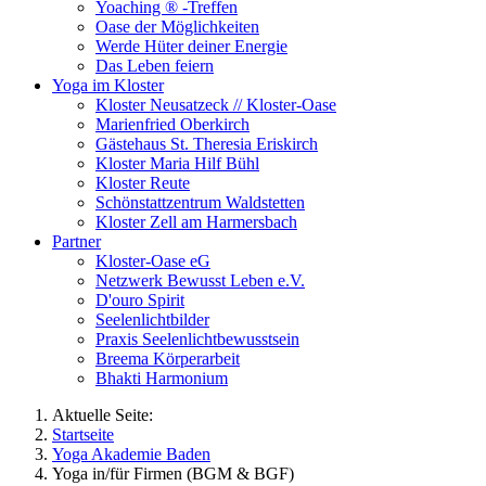
Yoaching ® -Treffen
Oase der Möglichkeiten
Werde Hüter deiner Energie
Das Leben feiern
Yoga im Kloster
Kloster Neusatzeck // Kloster-Oase
Marienfried Oberkirch
Gästehaus St. Theresia Eriskirch
Kloster Maria Hilf Bühl
Kloster Reute
Schönstattzentrum Waldstetten
Kloster Zell am Harmersbach
Partner
Kloster-Oase eG
Netzwerk Bewusst Leben e.V.
D'ouro Spirit
Seelenlichtbilder
Praxis Seelenlichtbewusstsein
Breema Körperarbeit
Bhakti Harmonium
Aktuelle Seite:
Startseite
Yoga Akademie Baden
Yoga in/für Firmen (BGM & BGF)