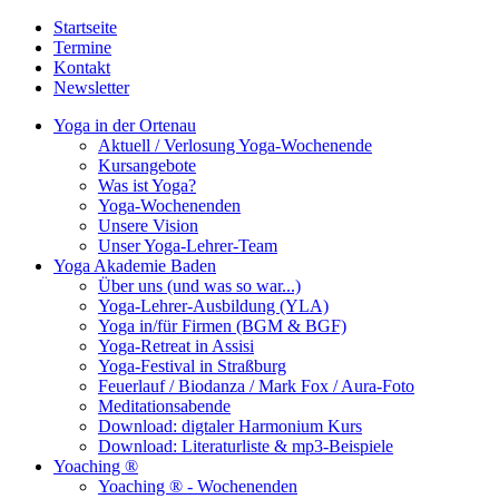
Startseite
Termine
Kontakt
Newsletter
Yoga in der Ortenau
Aktuell / Verlosung Yoga-Wochenende
Kursangebote
Was ist Yoga?
Yoga-Wochenenden
Unsere Vision
Unser Yoga-Lehrer-Team
Yoga Akademie Baden
Über uns (und was so war...)
Yoga-Lehrer-Ausbildung (YLA)
Yoga in/für Firmen (BGM & BGF)
Yoga-Retreat in Assisi
Yoga-Festival in Straßburg
Feuerlauf / Biodanza / Mark Fox / Aura-Foto
Meditationsabende
Download: digtaler Harmonium Kurs
Download: Literaturliste & mp3-Beispiele
Yoaching ®
Yoaching ® - Wochenenden