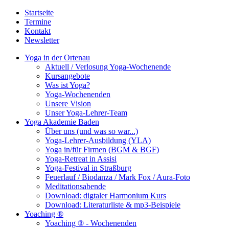
Startseite
Termine
Kontakt
Newsletter
Yoga in der Ortenau
Aktuell / Verlosung Yoga-Wochenende
Kursangebote
Was ist Yoga?
Yoga-Wochenenden
Unsere Vision
Unser Yoga-Lehrer-Team
Yoga Akademie Baden
Über uns (und was so war...)
Yoga-Lehrer-Ausbildung (YLA)
Yoga in/für Firmen (BGM & BGF)
Yoga-Retreat in Assisi
Yoga-Festival in Straßburg
Feuerlauf / Biodanza / Mark Fox / Aura-Foto
Meditationsabende
Download: digtaler Harmonium Kurs
Download: Literaturliste & mp3-Beispiele
Yoaching ®
Yoaching ® - Wochenenden